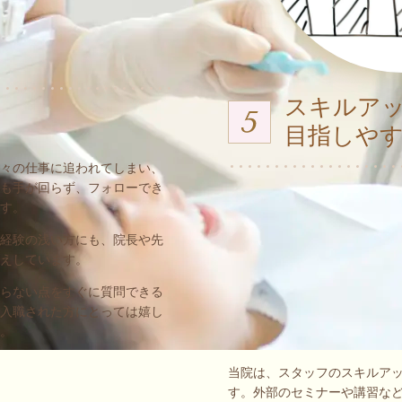
スキルア
目指しや
々の仕事に追われてしまい、
も手が回らず、フォローでき
す。
経験の浅い方にも、院長や先
えしています。
らない点をすぐに質問できる
入職された方にとっては嬉し
。
当院は、スタッフのスキルア
す。外部のセミナーや講習な