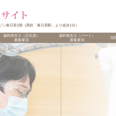
 マ・メゾン春日原1階（西鉄「春日原駅」より徒歩1分）
歯科衛生士（正社員）
歯科衛生士（パート）
当
募集要項
募集要項