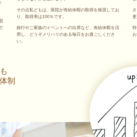
が
その点私どもは、医院が有給休暇の取得を推奨してお
さ
り、取得率は100％です。
更
暇
旅行やご家族のイベントへの出席など、有給休暇を活
特
で
用し、どうぞメリハリのある毎日をお過ごしくださ
お
い。
も
体制