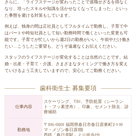
さらに、「ライフステージが変わったことで退職せざるを得なく
なり、培ったスキルや知識を活かせなくなってしまった」といっ
た事態を避ける対策もしています。
例えば、独身の間は正社員としてフルタイムで勤務し、子育て中
はパートや時短社員として短い勤務時間で働くといった変更も可
能です。子育てが忙しいから週2日の勤務がいい、午前中だけ働き
たい…こうしたご要望も、どうぞ遠慮なくお伝えください。
スタッフのライフステージが変化することは当然のことです。結
婚・出産・子育て・介護、さまざまなタイミングで働き方を変え
ていけるよう工夫していますので、安心してご勤務ください。
歯科衛生士 募集要項
スケーリング、TBI、予防処置（シーラン
仕事内容
ト・フッ素塗布）、印象、セメント除去、診
療補助
〒816-0801 福岡県春日市春日原東町2-1-10
勤務地
マ・メゾン春日原1階
西鉄「春日原駅」より徒歩1分