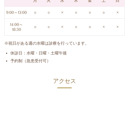
月
火
水
木
金
土
日
9:00～13:00
○
○
×
○
○
○
×
14:00～
○
○
×
○
○
×
×
18:30
※祝日がある週の水曜は診療を行っています。
休診日：水曜・日曜・土曜午後
予約制（急患受付可）
アクセス