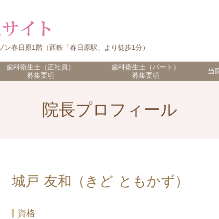
 マ・メゾン春日原1階（西鉄「春日原駅」より徒歩1分）
歯科衛生士（正社員）
歯科衛生士（パート）
当
募集要項
募集要項
院長プロフィール
城戸 友和（きど ともかず）
資格