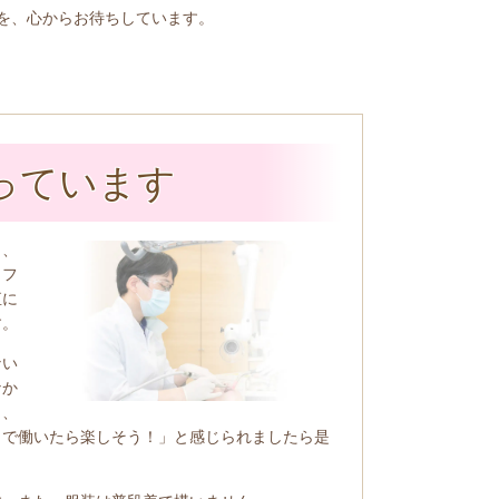
を、心からお待ちしています。
っています
く、
ッフ
直に
す。
ない
なか
も、
こで働いたら楽しそう！」と感じられましたら是