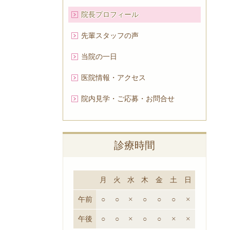
院長プロフィール
先輩スタッフの声
当院の一日
医院情報・アクセス
院内見学・ご応募・お問合せ
診療時間
月
火
水
木
金
土
日
午前
○
○
×
○
○
○
×
午後
○
○
×
○
○
×
×