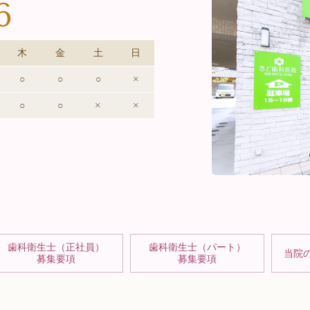
6
木
金
土
日
○
○
○
×
○
○
×
×
歯科衛生士（正社員）
歯科衛生士（パート）
当院
募集要項
募集要項