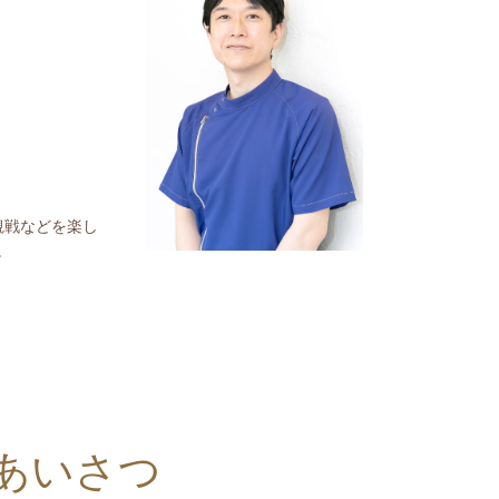
観戦などを楽し
。
あいさつ