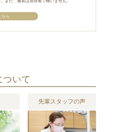
す。また、服装は普段着で構いません。
こちら
について
日
先輩スタッフの声