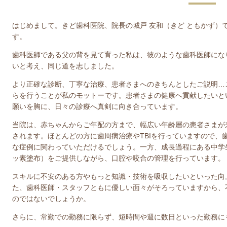
はじめまして。きど歯科医院、院長の城戸 友和（きど ともかず）
す。
歯科医師である父の背を見て育った私は、彼のような歯科医師にな
いと考え、同じ道を志しました。
より正確な診断、丁寧な治療、患者さまへのきちんとしたご説明…
らを行うことが私のモットーです。患者さまの健康へ貢献したいと
願いを胸に、日々の診療へ真剣に向き合っています。
当院は、赤ちゃんからご年配の方まで、幅広い年齢層の患者さまが
されます。ほとんどの方に歯周病治療やTBIを行っていますので、
な症例に関わっていただけるでしょう。一方、成長過程にある中学
ッ素塗布）をご提供しながら、口腔や咬合の管理を行っています。
スキルに不安のある方やもっと知識・技術を吸収したいといった向
た、歯科医師・スタッフともに優しい面々がそろっていますから、
のではないでしょうか。
さらに、常勤での勤務に限らず、短時間や週に数日といった勤務に